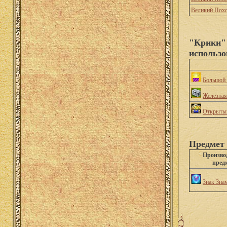
Великий Пох
"Крики" 
использо
Большой 
Железная
Открытый
Предмет 
Произво
пред
Знак Зна