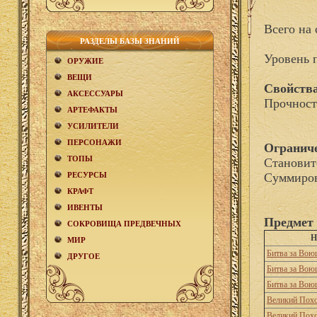
Всего на 
РАЗДЕЛЫ БАЗЫ ЗНАНИЙ
Уровень 
ОРУЖИЕ
ВЕЩИ
Свойства
АКCЕСCУАРЫ
Прочност
АРТЕФАКТЫ
УСИЛИТЕЛИ
ПЕРСОНАЖИ
Огранич
ТОПЫ
Становит
РЕСУРСЫ
Суммиров
КРАФТ
ИВЕНТЫ
Предмет 
СОКРОВИЩА ПРЕДВЕЧНЫХ
Н
МИР
Битва за Вою
ДРУГОЕ
Битва за Вою
Битва за Вою
Великий Пох
Великий Пох