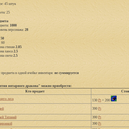
ре: 45 штук
ета: 25
дмета
дмета:
1000
вень персонажа:
28
П
50
 60
она стихии
2.85
она хаоса
2.5
она света
2.5
предмета в одной ячейке инвентаря:
не суммируется
тия янтарного дракона" можно приобрести:
Кто продает
Стои
его леса
130
Pt
+ 200
ней
390
Pt
ней Титаний
390
Pt
пировкой
390
Pt