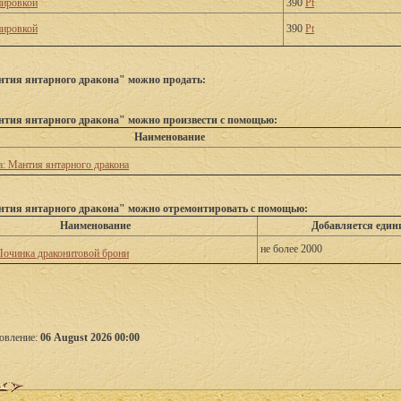
пировкой
390
Pt
пировкой
390
Pt
тия янтарного дракона" можно продать:
тия янтарного дракона" можно произвести с помощью:
Наименование
: Мантия янтарного дракона
нтия янтарного дракона" можно отремонтировать с помощью:
Наименование
Добавляется един
не более 2000
Починка драконитовой брони
овление:
06 August 2026 00:00