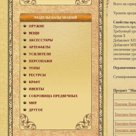
Всего на серве
Уровень предм
РАЗДЕЛЫ БАЗЫ ЗНАНИЙ
Свойства пре
ОРУЖИЕ
Прочность пре
Требуемый уро
ВЕЩИ
броня
5
АКCЕСCУАРЫ
Добавляет Х
Добавляет МП
АРТЕФАКТЫ
увеличение ур
увеличение ур
УСИЛИТЕЛИ
увеличение ур
ПЕРСОНАЖИ
Ограничения
ТОПЫ
РЕСУРСЫ
Суммирование 
КРАФТ
ИВЕНТЫ
Предмет "Ман
СОКРОВИЩА ПРЕДВЕЧНЫХ
МИР
Призрак Воющ
ДРУГОЕ
Торговец бро
Торговец бро
Торговец эки