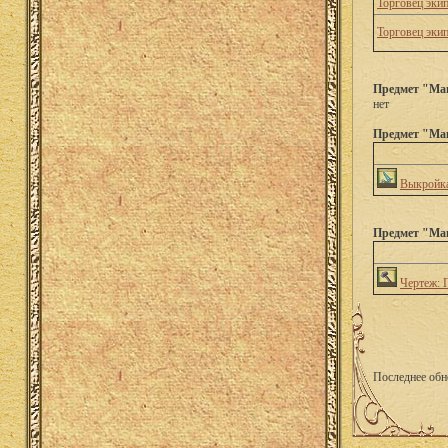
Торговец эки
Торговец эки
Предмет "Ман
нет
Предмет "Ман
Выкройка
Предмет "Ма
Чертеж: 
Последнее обн