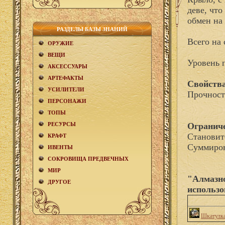
деве, что
обмен на 
РАЗДЕЛЫ БАЗЫ ЗНАНИЙ
Всего на 
ОРУЖИЕ
ВЕЩИ
Уровень 
АКCЕСCУАРЫ
АРТЕФАКТЫ
Свойства
УСИЛИТЕЛИ
Прочност
ПЕРСОНАЖИ
ТОПЫ
РЕСУРСЫ
Огранич
Становит
КРАФТ
Суммиров
ИВЕНТЫ
СОКРОВИЩА ПРЕДВЕЧНЫХ
МИР
"Алмазно
ДРУГОЕ
использо
Шкатулка