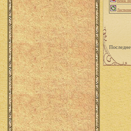
Венок л
Лиственн
Последне