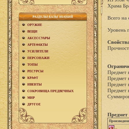
Храма Бр
РАЗДЕЛЫ БАЗЫ ЗНАНИЙ
Всего на 
ОРУЖИЕ
Уровень 
ВЕЩИ
АКCЕСCУАРЫ
Свойства
АРТЕФАКТЫ
Прочност
УСИЛИТЕЛИ
ПЕРСОНАЖИ
ТОПЫ
Огранич
РЕСУРСЫ
Предмет 
Предмет 
КРАФТ
Предмет 
ИВЕНТЫ
Предмет 
СОКРОВИЩА ПРЕДВЕЧНЫХ
Суммиров
МИР
ДРУГОЕ
Предмет 
Производим