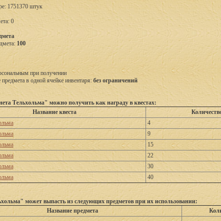
ере: 1751370 штук
ета: 0
дмета
дмета:
100
рсональным при получении
предмета в одной ячейке инвентаря:
без ограничений
ета Тельхольма" можно получить как награду в квестах:
Название квеста
Количеств
ольма
4
ольма
9
ольма
15
ольма
22
ольма
30
ольма
40
хольма" может выпасть из следующих предметов при их использовании:
Название предмета
Кол