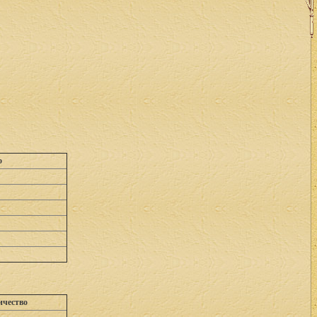
о
ичество