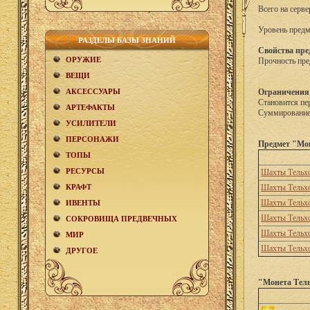
Всего на серв
Уровень предм
РАЗДЕЛЫ БАЗЫ ЗНАНИЙ
Свойства пре
ОРУЖИЕ
Прочность пре
ВЕЩИ
АКCЕСCУАРЫ
Ограничения
Становится пе
АРТЕФАКТЫ
Суммирование 
УСИЛИТЕЛИ
ПЕРСОНАЖИ
Предмет "Мон
ТОПЫ
РЕСУРСЫ
Шахты Тельх
КРАФТ
Шахты Тельх
Шахты Тельх
ИВЕНТЫ
Шахты Тельх
СОКРОВИЩА ПРЕДВЕЧНЫХ
Шахты Тельх
МИР
Шахты Тельх
ДРУГОЕ
"Монета Тель