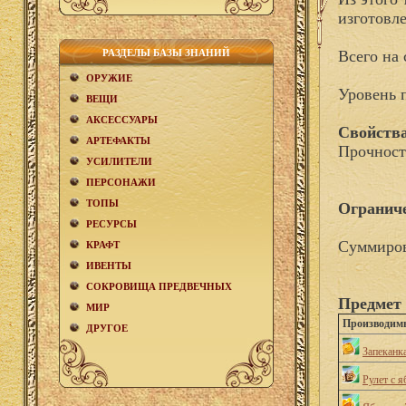
изготовл
РАЗДЕЛЫ БАЗЫ ЗНАНИЙ
Всего на 
ОРУЖИЕ
Уровень 
ВЕЩИ
АКCЕСCУАРЫ
Свойства
АРТЕФАКТЫ
Прочност
УСИЛИТЕЛИ
ПЕРСОНАЖИ
ТОПЫ
Огранич
РЕСУРСЫ
Суммиров
КРАФТ
ИВЕНТЫ
СОКРОВИЩА ПРЕДВЕЧНЫХ
Предмет 
МИР
Производим
ДРУГОЕ
Запеканк
Рулет с 