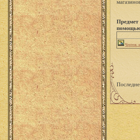
магазино
Предмет 
помощью
Чертеж: 
Последне