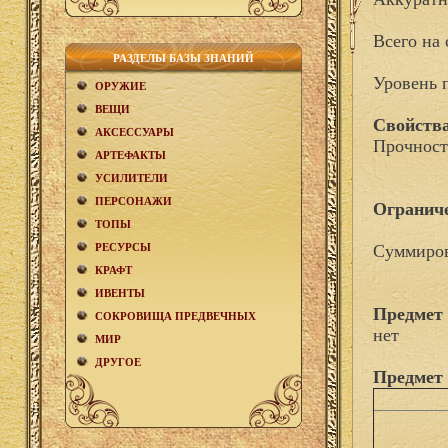
Всего на 
РАЗДЕЛЫ БАЗЫ ЗНАНИЙ
Уровень 
ОРУЖИЕ
ВЕЩИ
Свойства
АКCЕСCУАРЫ
Прочност
АРТЕФАКТЫ
УСИЛИТЕЛИ
ПЕРСОНАЖИ
Огранич
ТОПЫ
РЕСУРСЫ
Суммиров
КРАФТ
ИВЕНТЫ
Предмет 
СОКРОВИЩА ПРЕДВЕЧНЫХ
нет
МИР
ДРУГОЕ
Предмет 