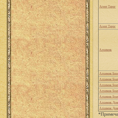
Агент Таррг
Агент Таррг
Алхимик
Алхимик Биз
Алхимик Брат
Алхимик Брат
Алхимик Брат
Алхимик Брат
Алхимик Дом
Алхимик Дом
*Примеча