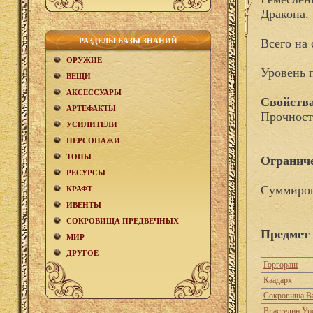
Дракона.
РАЗДЕЛЫ БАЗЫ ЗНАНИЙ
Всего на 
ОРУЖИЕ
Уровень 
ВЕЩИ
АКCЕСCУАРЫ
Свойства
АРТЕФАКТЫ
Прочност
УСИЛИТЕЛИ
ПЕРСОНАЖИ
ТОПЫ
Огранич
РЕСУРСЫ
Суммиров
КРАФТ
ИВЕНТЫ
СОКРОВИЩА ПРЕДВЕЧНЫХ
Предмет 
МИР
ДРУГОЕ
Горгораш
Каадарх
Сокровища В
Властелин Уп