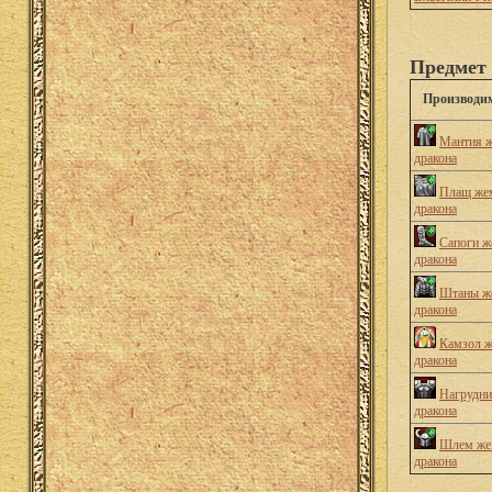
Предмет 
Производи
Мантия 
дракона
Плащ же
дракона
Сапоги 
дракона
Штаны ж
дракона
Камзол 
дракона
Нагрудн
дракона
Шлем же
дракона