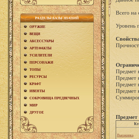
Всего на 
РАЗДЕЛЫ БАЗЫ ЗНАНИЙ
Уровень 
ОРУЖИЕ
ВЕЩИ
Свойства
АКCЕСCУАРЫ
Прочност
АРТЕФАКТЫ
УСИЛИТЕЛИ
ПЕРСОНАЖИ
Огранич
ТОПЫ
Предмет 
РЕСУРСЫ
Предмет 
Предмет 
КРАФТ
Предмет 
ИВЕНТЫ
Суммиров
СОКРОВИЩА ПРЕДВЕЧНЫХ
МИР
ДРУГОЕ
Предмет
Кт
Вьюжинка