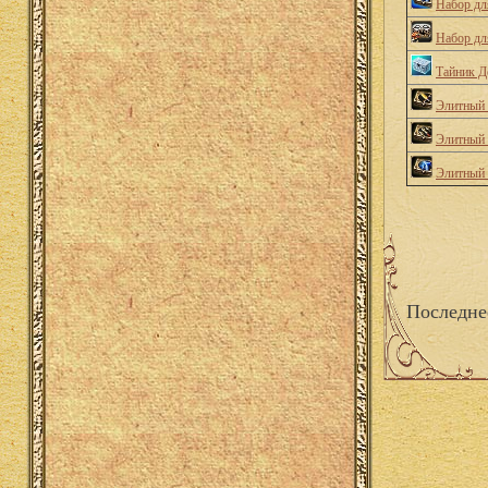
Набор дл
Набор дл
Тайник Д
Элитный 
Элитный 
Элитный 
Последне