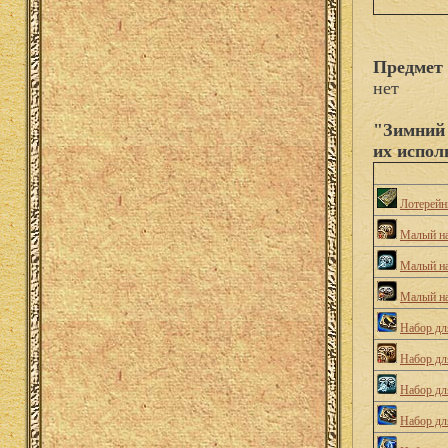
Предмет
нет
"Зимний 
их испол
Лотерейн
Малый на
Малый на
Малый на
Набор дл
Набор дл
Набор дл
Набор дл