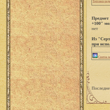
Торговец ред
Предмет 
+100" мо
нет
Из "Серт
при испо
Свиток н
Последне