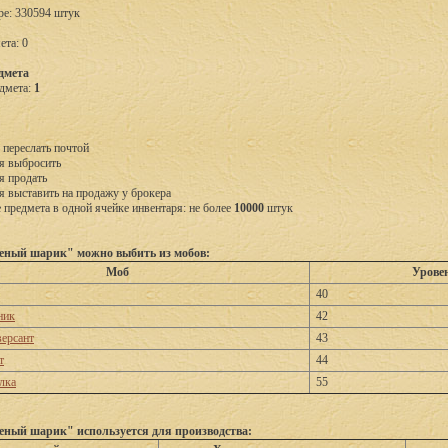
ре: 330594 штук
ета: 0
дмета
дмета:
1
 переслать почтой
я выбросить
я продать
я выставить на продажу у брокера
предмета в одной ячейке инвентаря: не более
10000
штук
еный шарик" можно выбить из мобов:
Моб
Урове
40
ник
42
версант
43
т
44
лка
55
еный шарик" используется для производства: