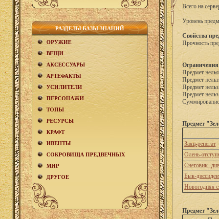
Всего на серве
Уровень предм
РАЗДЕЛЫ БАЗЫ ЗНАНИЙ
Свойства пре
ОРУЖИЕ
Прочность пре
ВЕЩИ
АКCЕСCУАРЫ
Ограничения
Предмет нелья
АРТЕФАКТЫ
Предмет нельз
Предмет нельз
УСИЛИТЕЛИ
Предмет нельз
ПЕРСОНАЖИ
Суммирование 
ТОПЫ
РЕСУРСЫ
Предмет "Зел
КРАФТ
ИВЕНТЫ
Заяц-ренегат
Олень-отступ
СОКРОВИЩА ПРЕДВЕЧНЫХ
Cнеговик -ди
МИР
Бык-диссиден
ДРУГОЕ
Новогодняя е
Предмет "Зел