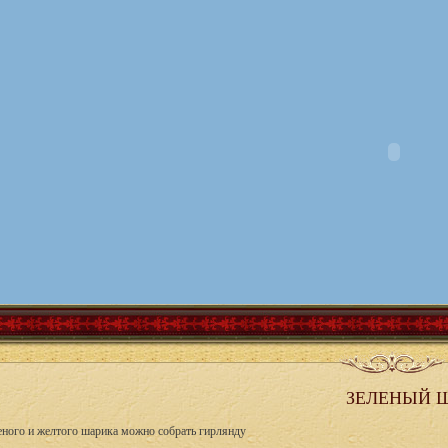
ЗЕЛЕНЫЙ 
леного и желтого шарика можно собрать гирлянду