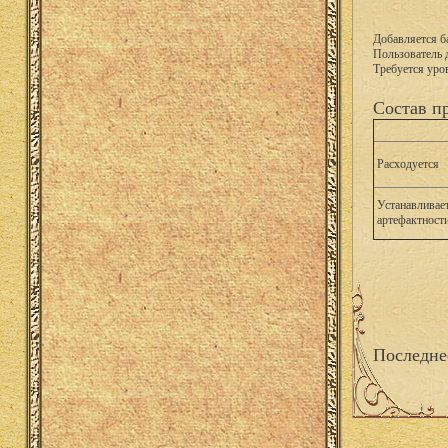
Добавляется б
Пользователь 
Требуется уро
Состав п
Расходуется
Устанавливае
артефактност
Последне