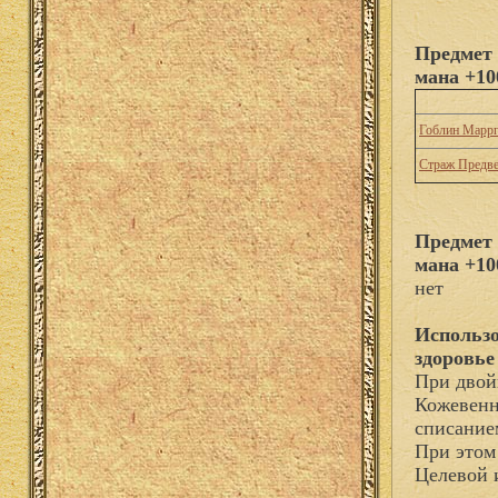
Предмет 
мана +10
Гоблин Марр
Страж Предв
Предмет 
мана +10
нет
Использо
здоровье
При двой
Кожевенни
списание
При этом
Целевой 