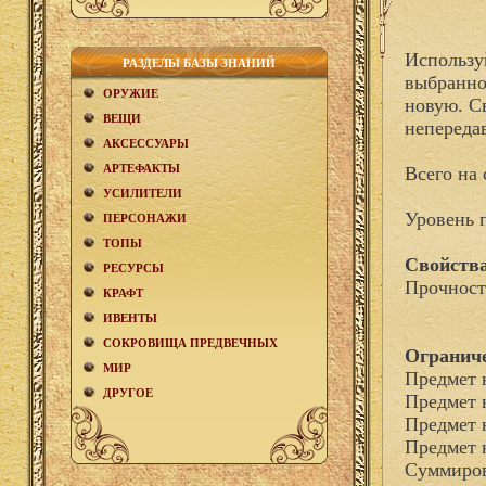
Использу
РАЗДЕЛЫ БАЗЫ ЗНАНИЙ
выбранном
ОРУЖИЕ
новую. С
ВЕЩИ
непереда
АКCЕСCУАРЫ
АРТЕФАКТЫ
Всего на 
УСИЛИТЕЛИ
Уровень 
ПЕРСОНАЖИ
ТОПЫ
Свойства
РЕСУРСЫ
Прочност
КРАФТ
ИВЕНТЫ
СОКРОВИЩА ПРЕДВЕЧНЫХ
Огранич
МИР
Предмет 
ДРУГОЕ
Предмет 
Предмет 
Предмет 
Суммиров