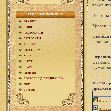
также же
РАЗДЕЛЫ БАЗЫ ЗНАНИЙ
Всего на 
ОРУЖИЕ
Уровень 
ВЕЩИ
АКCЕСCУАРЫ
Свойства
АРТЕФАКТЫ
Прочност
УСИЛИТЕЛИ
ПЕРСОНАЖИ
ТОПЫ
Огранич
РЕСУРСЫ
Становит
Суммиров
КРАФТ
ИВЕНТЫ
СОКРОВИЩА ПРЕДВЕЧНЫХ
Из "Медн
МИР
предмет
ДРУГОЕ
Бочонок 
Железная