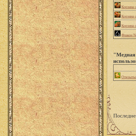
Корзина с
Корзина 
Корзина 
Флакон 
"Медная 
использо
Открытый
Последне