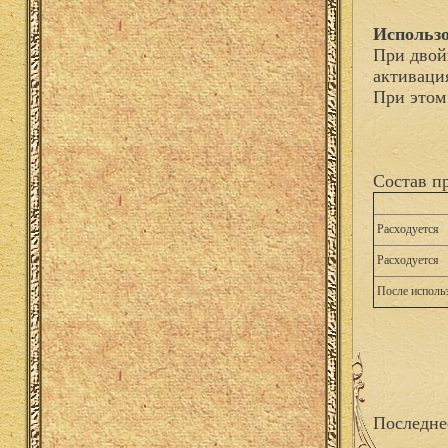
Использо
При двой
активаци
При этом
Состав п
Расходуется
Расходуется
После исполь
Последне