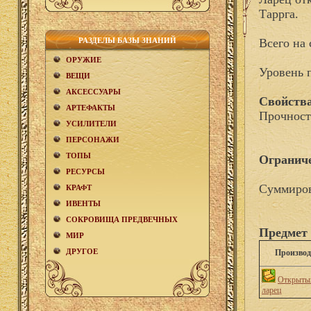
Таррга.
РАЗДЕЛЫ БАЗЫ ЗНАНИЙ
Всего на 
ОРУЖИЕ
Уровень 
ВЕЩИ
АКCЕСCУАРЫ
Свойства
АРТЕФАКТЫ
Прочност
УСИЛИТЕЛИ
ПЕРСОНАЖИ
ТОПЫ
Огранич
РЕСУРСЫ
Суммиров
КРАФТ
ИВЕНТЫ
СОКРОВИЩА ПРЕДВЕЧНЫХ
Предмет 
МИР
ДРУГОЕ
Производ
Открытый
ларец