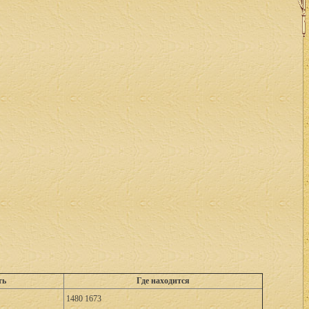
ть
Где находится
1480 1673