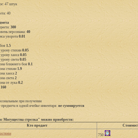
ре: 47 штук
ета: 40
дмета
дмета:
300
вень персонажа:
40
нса уворота
0.01
 боя
1.5
 урону стихии
0.05
 урону хаоса
0.05
 урону света
0.05
она ближнего боя
0.1
она стихии
1.9
она хаоса
2
она света
2
она от лука
0.2
П
160
рсональным при получении
предмета в одной ячейке инвентаря:
не суммируется
с Могущества стрелка" можно приобрести:
Кто продает
Стоимос
костями
750