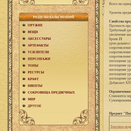
Всего на серве
Уровень предм
РАЗДЕЛЫ БАЗЫ ЗНАНИЙ
Свойства пре
ОРУЖИЕ
Прочность пре
Требуемый уро
ВЕЩИ
увеличение ша
АКCЕСCУАРЫ
броня
21
урон дальнего
АРТЕФАКТЫ
сопротивление
сопротивление
УСИЛИТЕЛИ
сопротивление
ПЕРСОНАЖИ
поглощение ур
поглощение ур
ТОПЫ
поглощение ур
РЕСУРСЫ
поглощение ур
поглощение ур
КРАФТ
Добавляет Х
ИВЕНТЫ
Ограничения
СОКРОВИЩА ПРЕДВЕЧНЫХ
Становится пе
МИР
Суммирование 
ДРУГОЕ
Предмет "Поя
Торговец ред