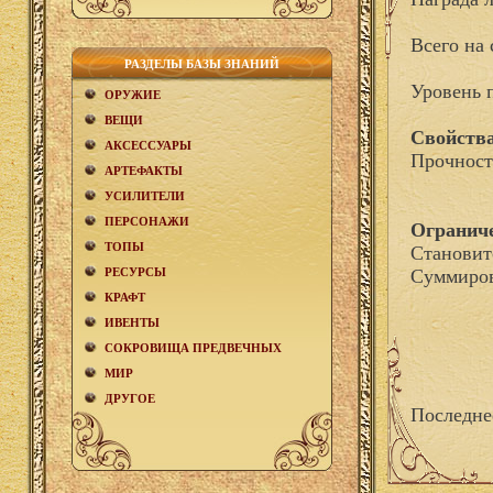
Всего на 
РАЗДЕЛЫ БАЗЫ ЗНАНИЙ
Уровень 
ОРУЖИЕ
ВЕЩИ
Свойства
АКCЕСCУАРЫ
Прочност
АРТЕФАКТЫ
УСИЛИТЕЛИ
ПЕРСОНАЖИ
Огранич
ТОПЫ
Становит
РЕСУРСЫ
Суммиров
КРАФТ
ИВЕНТЫ
СОКРОВИЩА ПРЕДВЕЧНЫХ
МИР
ДРУГОЕ
Последне