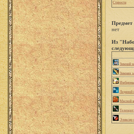
Староста
Предмет 
нет
Из "Набо
следующ
Зимний н
Зимняя з
Имбирны
Ледяной
Мясной к
Телепорт
Эликсир 