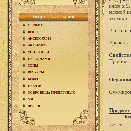
ключ х 5,
мясной к
РАЗДЕЛЫ БАЗЫ ЗНАНИЙ
телепорт
ОРУЖИЕ
Всего на 
ВЕЩИ
АКCЕСCУАРЫ
Уровень 
АРТЕФАКТЫ
УСИЛИТЕЛИ
Свойства
ПЕРСОНАЖИ
Прочност
ТОПЫ
РЕСУРСЫ
Огранич
КРАФТ
ИВЕНТЫ
Суммиров
СОКРОВИЩА ПРЕДВЕЧНЫХ
МИР
ДРУГОЕ
Предмет 
Кто
Декстер