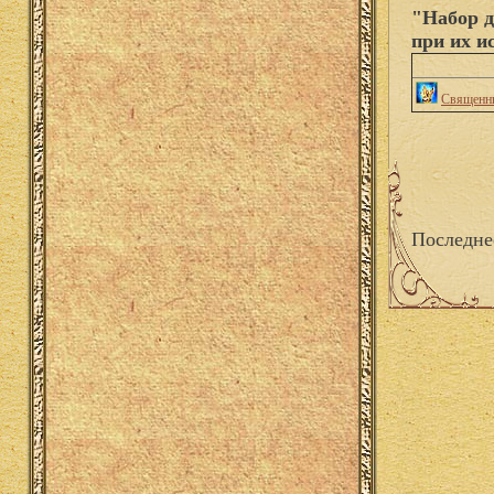
"Набор д
при их и
Священны
Последне