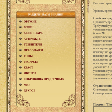
Всего на серве
Уровень предм
РАЗДЕЛЫ БАЗЫ ЗНАНИЙ
Свойства пре
ОРУЖИЕ
Прочность пре
Требуемый уро
ВЕЩИ
увеличение ша
АКCЕСCУАРЫ
броня
20
сопротивление
АРТЕФАКТЫ
сопротивление
сопротивление
УСИЛИТЕЛИ
поглощение ур
ПЕРСОНАЖИ
поглощение ур
поглощение ур
ТОПЫ
поглощение ур
РЕСУРСЫ
поглощение ур
Добавляет Х
КРАФТ
увеличение ур
ИВЕНТЫ
увеличение ур
увеличение ур
СОКРОВИЩА ПРЕДВЕЧНЫХ
МИР
Ограничения
Становится пе
ДРУГОЕ
Суммирование 
Предмет "Поя