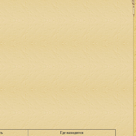
ть
Где находится