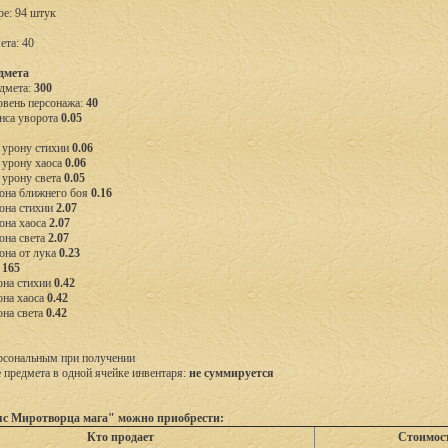
ре: 94 штук
ета: 40
дмета
дмета:
300
вень персонажа:
40
нса уворота
0.05
 урону стихии
0.06
 урону хаоса
0.06
 урону света
0.05
она ближнего боя
0.16
она стихии
2.07
она хаоса
2.07
она света
2.07
она от лука
0.23
П
165
она стихии
0.42
она хаоса
0.42
она света
0.42
рсональным при получении
предмета в одной ячейке инвентаря:
не суммируется
с Миротворца мага" можно приобрести:
Кто продает
Стоимос