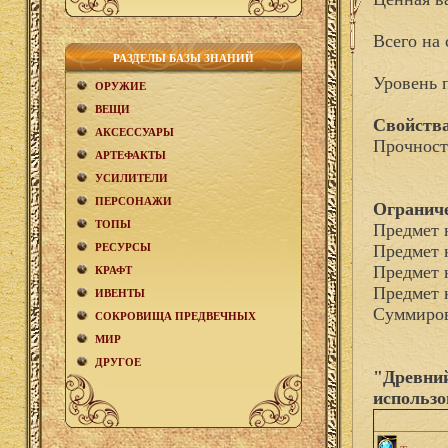
Всего на 
РАЗДЕЛЫ БАЗЫ ЗНАНИЙ
Уровень 
ОРУЖИЕ
ВЕЩИ
Свойства
АКCЕСCУАРЫ
Прочност
АРТЕФАКТЫ
УСИЛИТЕЛИ
ПЕРСОНАЖИ
Огранич
ТОПЫ
Предмет 
РЕСУРСЫ
Предмет 
Предмет 
КРАФТ
Предмет 
ИВЕНТЫ
Суммиров
СОКРОВИЩА ПРЕДВЕЧНЫХ
МИР
ДРУГОЕ
"Древний
использо