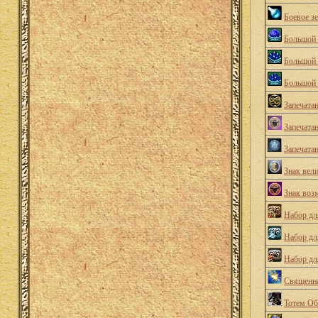
Боевое зе
Большой 
Большой 
Большой 
Запечата
Запечата
Запечата
Знак вел
Знак воз
Набор дл
Набор дл
Набор дл
Священна
Тотем Об