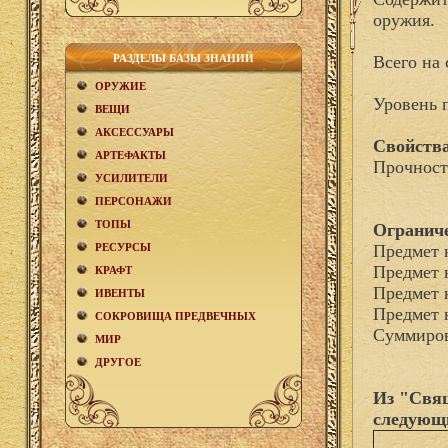
оружия.
РАЗДЕЛЫ БАЗЫ ЗНАНИЙ
Всего на 
ОРУЖИЕ
Уровень 
ВЕЩИ
АКCЕСCУАРЫ
Свойства
АРТЕФАКТЫ
Прочност
УСИЛИТЕЛИ
ПЕРСОНАЖИ
ТОПЫ
Огранич
РЕСУРСЫ
Предмет 
Предмет 
КРАФТ
Предмет 
ИВЕНТЫ
Предмет 
СОКРОВИЩА ПРЕДВЕЧНЫХ
Суммиров
МИР
ДРУГОЕ
Из "Свя
следующ