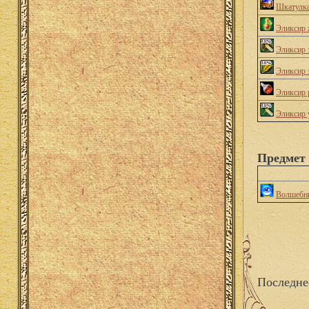
Шкатулка
Эликсир 
Эликсир 
Эликсир 
Эликсир 
Эликсир 
Предмет
Волшебн
Последне