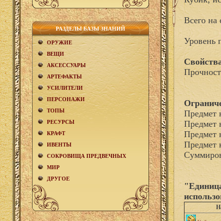
Всего на 
РАЗДЕЛЫ БАЗЫ ЗНАНИЙ
Уровень 
ОРУЖИЕ
ВЕЩИ
Свойства
АКCЕСCУАРЫ
Прочност
АРТЕФАКТЫ
УСИЛИТЕЛИ
ПЕРСОНАЖИ
Огранич
ТОПЫ
Предмет 
РЕСУРСЫ
Предмет 
Предмет 
КРАФТ
Предмет 
ИВЕНТЫ
Суммиров
СОКРОВИЩА ПРЕДВЕЧНЫХ
МИР
ДРУГОЕ
"Единица
использо
Н