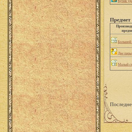
Кубик уд
Предмет 
Произво
предм
Большой 
Две пары
Малый ст
Последне