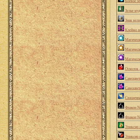
Боевое зе
Зелье му
Знак вел
Клеймо в
Магическ
Магическ
Магическ
Осколок
Самоцвет
Самоцвет
Священна
Флакон 
Флакон 
Эликсир 
Эликсир 