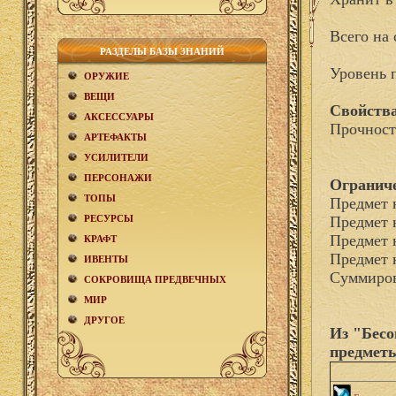
Всего на 
РАЗДЕЛЫ БАЗЫ ЗНАНИЙ
Уровень 
ОРУЖИЕ
ВЕЩИ
Свойства
АКCЕСCУАРЫ
Прочност
АРТЕФАКТЫ
УСИЛИТЕЛИ
ПЕРСОНАЖИ
Огранич
ТОПЫ
Предмет 
РЕСУРСЫ
Предмет 
Предмет 
КРАФТ
Предмет 
ИВЕНТЫ
Суммиров
СОКРОВИЩА ПРЕДВЕЧНЫХ
МИР
ДРУГОЕ
Из "Бесо
предмет