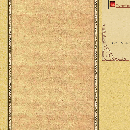
Эманации
Последне