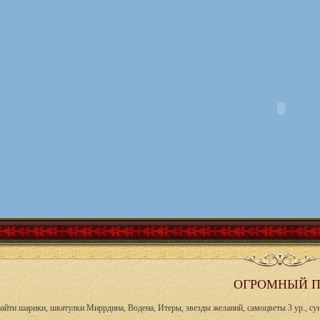
ОГРОМНЫЙ П
айти шарики, шкатулки Миррдина, Водена, Итеры, звезды желаний, самоцветы 3 ур., сунд