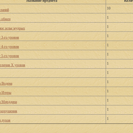
Название предмета
Коли
10
еланий
1
а обмен
1
ое зелье мудрых
1
 3-го уровня
1
 4-го уровня
1
 5-го уровня
1
еличия X уровня
1
1
 Водена
1
а Итеры
1
а Мирддина
1
разрушения
1
 духов