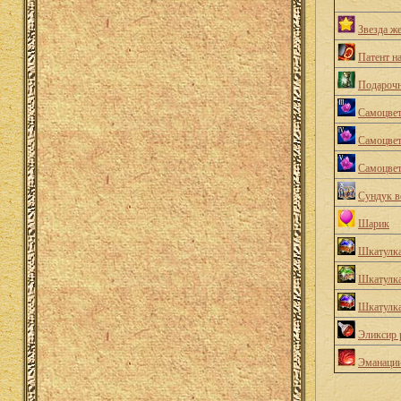
Звезда ж
Патент н
Подарочн
Самоцвет
Самоцвет
Самоцвет
Сундук в
Шарик
Шкатулка
Шкатулк
Шкатулк
Эликсир 
Эманации