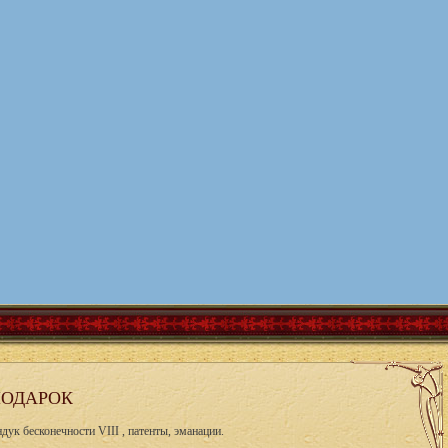
ОДАРОК
ук бесконечности VIII , патенты, эманации.