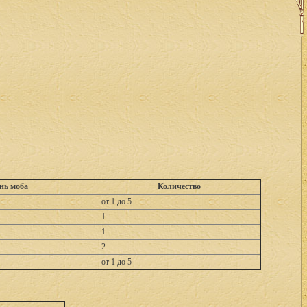
нь моба
Количество
от 1 до 5
1
1
2
от 1 до 5