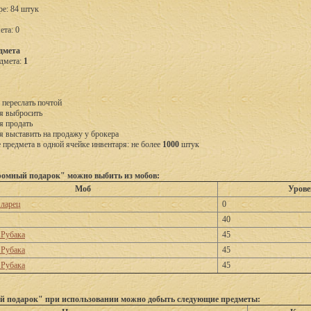
ре: 84 штук
ета: 0
дмета
дмета:
1
 переслать почтой
я выбросить
я продать
я выставить на продажу у брокера
предмета в одной ячейке инвентаря: не более
1000
штук
омный подарок" можно выбить из мобов:
Моб
Урове
ларец
0
40
 Рубака
45
 Рубака
45
 Рубака
45
 подарок" при использовании можно добыть следующие предметы: