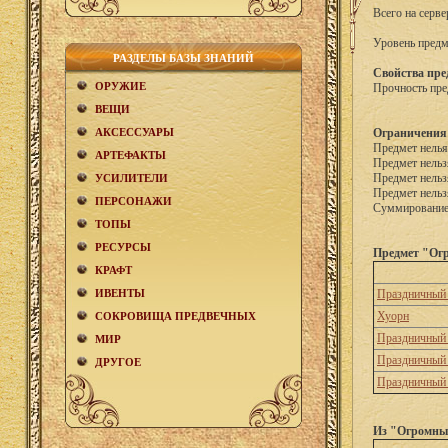
Всего на серве
Уровень предм
РАЗДЕЛЫ БАЗЫ ЗНАНИЙ
Свойства пре
ОРУЖИЕ
Прочность пре
ВЕЩИ
АКCЕСCУАРЫ
Ограничения
Предмет нелья
АРТЕФАКТЫ
Предмет нельз
Предмет нельз
УСИЛИТЕЛИ
Предмет нельз
ПЕРСОНАЖИ
Суммирование 
ТОПЫ
РЕСУРСЫ
Предмет "Огр
КРАФТ
ИВЕНТЫ
Праздничный 
Хуорн
СОКРОВИЩА ПРЕДВЕЧНЫХ
Праздничный
МИР
Праздничный
ДРУГОЕ
Праздничный
Из "Огромный