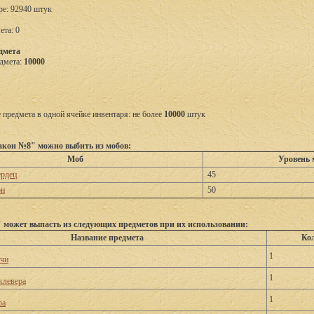
ре: 92940 штук
ета: 0
дмета
дмета:
10000
предмета в одной ячейке инвентаря: не более
10000
штук
кон №8" можно выбить из мобов:
Моб
Уровень 
ердец
45
он
50
может выпасть из следующих предметов при их использовании:
Название предмета
Ко
1
ачи
1
клевера
1
ра