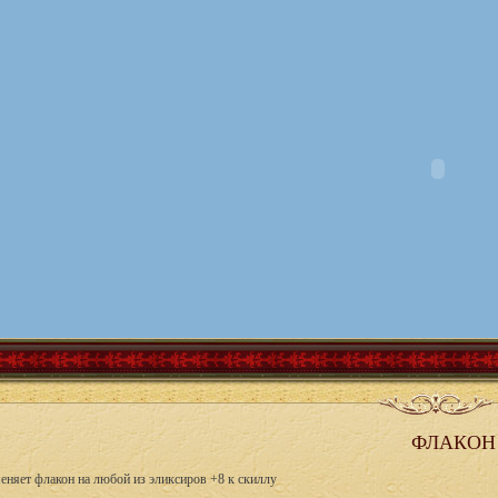
ФЛАКОН
еняет флакон на любой из эликсиров +8 к скиллу