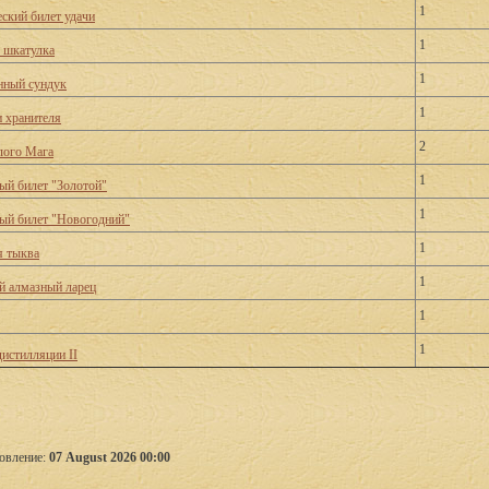
1
ский билет удачи
1
 шкатулка
1
нный сундук
1
и хранителя
2
лого Мага
1
ый билет "Золотой"
1
ый билет "Новогодний"
1
 тыква
1
 алмазный ларец
1
1
дистилляции II
овление:
07 August 2026 00:00