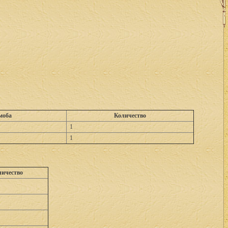
моба
Количество
1
1
личество