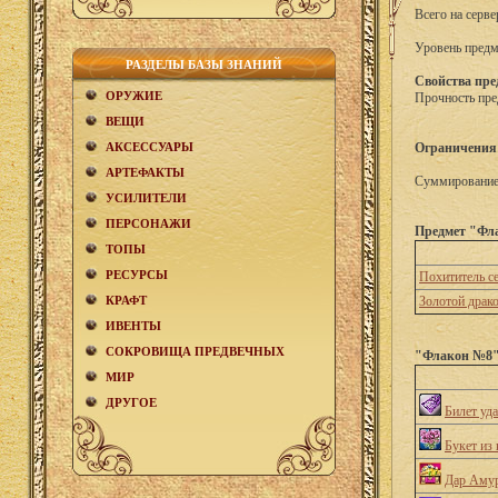
Всего на серве
Уровень предм
РАЗДЕЛЫ БАЗЫ ЗНАНИЙ
Свойства пре
ОРУЖИЕ
Прочность пре
ВЕЩИ
АКCЕСCУАРЫ
Ограничения
АРТЕФАКТЫ
Суммирование 
УСИЛИТЕЛИ
ПЕРСОНАЖИ
Предмет "Фла
ТОПЫ
РЕСУРСЫ
Похититель с
КРАФТ
Золотой драк
ИВЕНТЫ
СОКРОВИЩА ПРЕДВЕЧНЫХ
"Флакон №8" 
МИР
ДРУГОЕ
Билет уд
Букет из 
Дар Аму