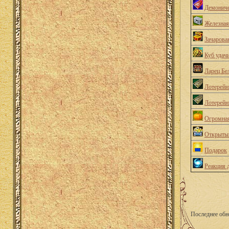
Демониче
Железная
Зачарова
Куб удач
Ларец Бе
Лотерейн
Лотерейн
Огромная
Открытый
Подарок
Реакция 
Последнее обн