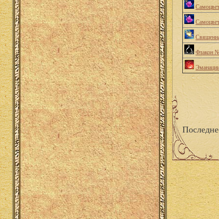
Самоцвет
Самоцвет
Священна
Флакон 
Эманации
Последне