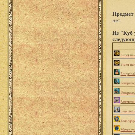
Предмет 
нет
Из "Куб 
следующ
Билет на
Билет на 
Бонусный
Генерато
Генерато
Запечата
Знак вел
Знак три
Метка т