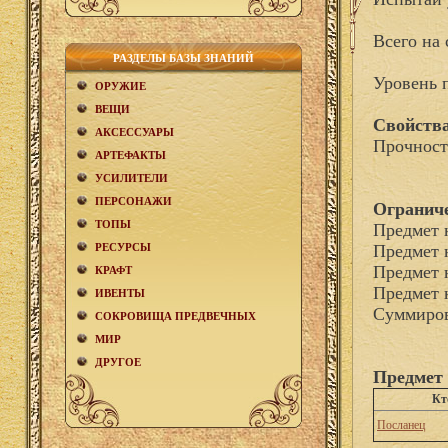
Всего на 
РАЗДЕЛЫ БАЗЫ ЗНАНИЙ
Уровень 
ОРУЖИЕ
ВЕЩИ
Свойства
АКCЕСCУАРЫ
Прочност
АРТЕФАКТЫ
УСИЛИТЕЛИ
ПЕРСОНАЖИ
Огранич
ТОПЫ
Предмет 
РЕСУРСЫ
Предмет 
Предмет 
КРАФТ
Предмет 
ИВЕНТЫ
Суммиров
СОКРОВИЩА ПРЕДВЕЧНЫХ
МИР
ДРУГОЕ
Предмет 
Кт
Посланец