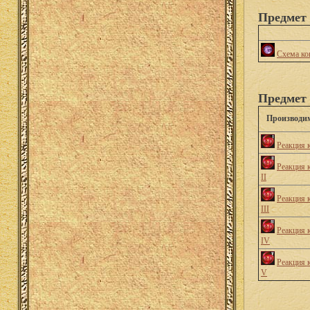
Предмет 
Схема ко
Предмет 
Производи
Реакция 
Реакция 
II
Реакция 
III
Реакция 
IV
Реакция 
V