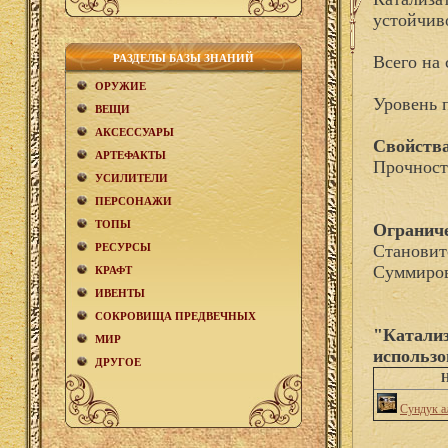
устойчив
РАЗДЕЛЫ БАЗЫ ЗНАНИЙ
Всего на 
ОРУЖИЕ
Уровень 
ВЕЩИ
АКCЕСCУАРЫ
Свойства
АРТЕФАКТЫ
Прочност
УСИЛИТЕЛИ
ПЕРСОНАЖИ
ТОПЫ
Огранич
РЕСУРСЫ
Становит
Суммиров
КРАФТ
ИВЕНТЫ
СОКРОВИЩА ПРЕДВЕЧНЫХ
"Катализ
МИР
использо
ДРУГОЕ
Н
Сундук а