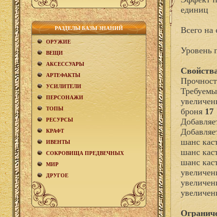
единиц
РАЗДЕЛЫ БАЗЫ ЗНАНИЙ
Всего на 
ОРУЖИЕ
Уровень 
ВЕЩИ
АКCЕСCУАРЫ
Свойства
АРТЕФАКТЫ
Прочност
УСИЛИТЕЛИ
Требуемы
ПЕРСОНАЖИ
увеличен
ТОПЫ
броня
17
РЕСУРСЫ
Добавля
Добавляе
КРАФТ
шанс кас
ИВЕНТЫ
шанс кас
СОКРОВИЩА ПРЕДВЕЧНЫХ
шанс кас
МИР
увеличен
ДРУГОЕ
увеличен
увеличен
Огранич