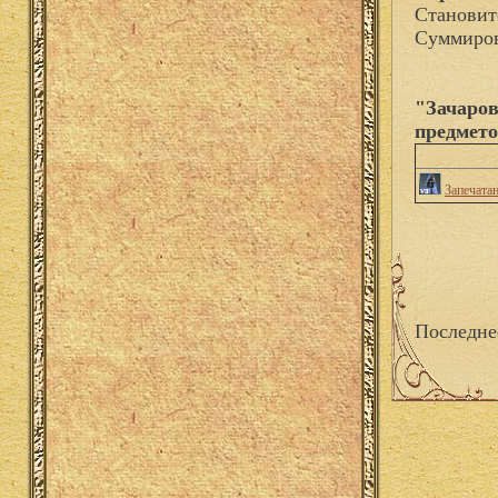
Становит
Суммиров
"Зачаров
предмето
Запечатан
Последне