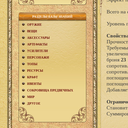
Всего на 
РАЗДЕЛЫ БАЗЫ ЗНАНИЙ
Уровень 
ОРУЖИЕ
ВЕЩИ
Свойства
АКCЕСCУАРЫ
Прочност
АРТЕФАКТЫ
Требуемы
УСИЛИТЕЛИ
увеличен
ПЕРСОНАЖИ
броня
23
ТОПЫ
сопротив
РЕСУРСЫ
сопротив
поглощен
КРАФТ
поглощен
ИВЕНТЫ
Добавля
СОКРОВИЩА ПРЕДВЕЧНЫХ
МИР
Огранич
ДРУГОЕ
Становит
Суммиров