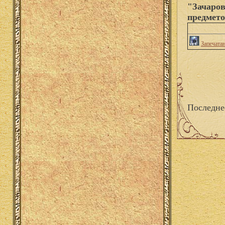
"Зачаров
предмето
Запечата
Последне