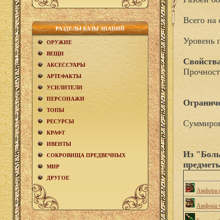
Всего на 
РАЗДЕЛЫ БАЗЫ ЗНАНИЙ
Уровень 
ОРУЖИЕ
ВЕЩИ
Свойства
АКCЕСCУАРЫ
Прочност
АРТЕФАКТЫ
УСИЛИТЕЛИ
ПЕРСОНАЖИ
Огранич
ТОПЫ
РЕСУРСЫ
Суммиров
КРАФТ
ИВЕНТЫ
Из "Бол
СОКРОВИЩА ПРЕДВЕЧНЫХ
предмет
МИР
ДРУГОЕ
Амфора 
Амфора ч