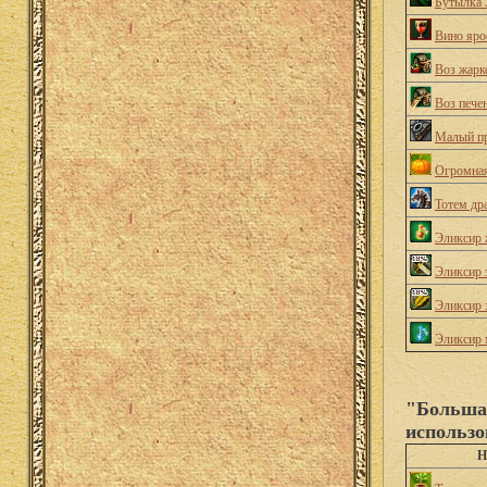
Бутылка 
Вино яро
Воз жарк
Воз пече
Малый пр
Огромная
Тотем др
Эликсир 
Эликсир 
Эликсир 
Эликсир 
"Большая
использо
Н