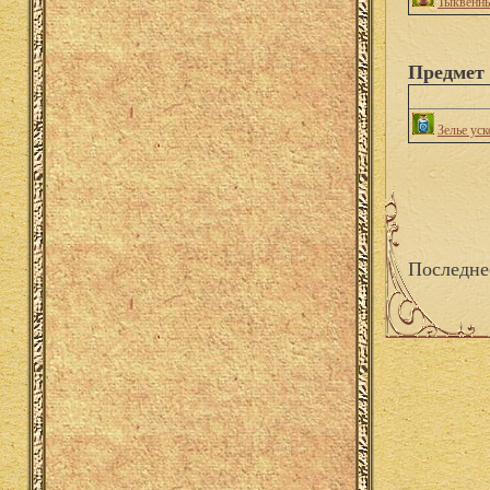
Тыквенны
Предмет
Зелье уск
Последне