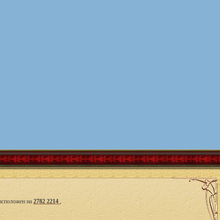
асположен на
2782 2214
,