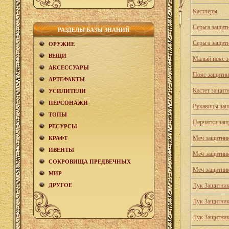
Кастлеры
Серьга защит
РАЗДЕЛЫ БАЗЫ ЗНАНИЙ
Серьга защит
ОРУЖИЕ
ВЕЩИ
Малый пояс з
АКCЕСCУАРЫ
Пояс защитни
АРТЕФАКТЫ
Кастет защит
УСИЛИТЕЛИ
ПЕРСОНАЖИ
Рукавицы защ
ТОПЫ
Перчатки защ
РЕСУРСЫ
Меч защитник
КРАФТ
ИВЕНТЫ
Меч защитник
СОКРОВИЩА ПРЕДВЕЧНЫХ
Меч защитник
МИР
ДРУГОЕ
Лук Защитник
Лук Защитник
Лук Защитник