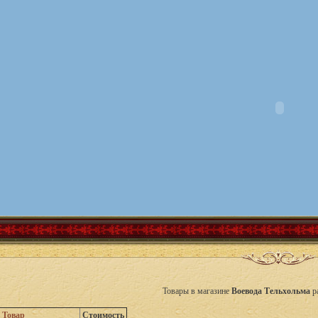
Товары в магазине
Воевода Тельхольма
р
Товар
Стоимость