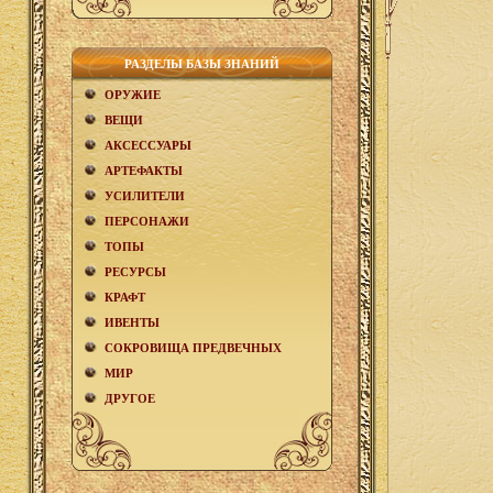
РАЗДЕЛЫ БАЗЫ ЗНАНИЙ
ОРУЖИЕ
ВЕЩИ
АКCЕСCУАРЫ
АРТЕФАКТЫ
УСИЛИТЕЛИ
ПЕРСОНАЖИ
ТОПЫ
РЕСУРСЫ
КРАФТ
ИВЕНТЫ
СОКРОВИЩА ПРЕДВЕЧНЫХ
МИР
ДРУГОЕ