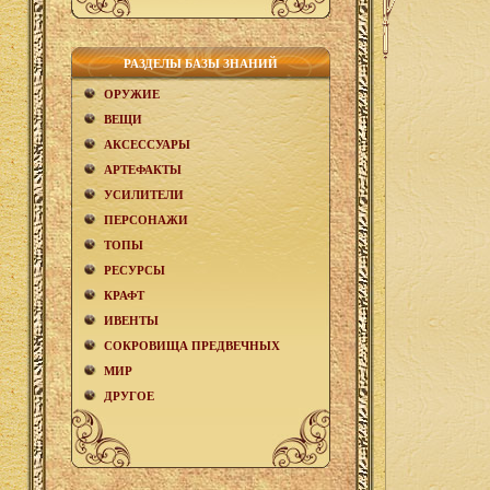
РАЗДЕЛЫ БАЗЫ ЗНАНИЙ
ОРУЖИЕ
ВЕЩИ
АКCЕСCУАРЫ
АРТЕФАКТЫ
УСИЛИТЕЛИ
ПЕРСОНАЖИ
ТОПЫ
РЕСУРСЫ
КРАФТ
ИВЕНТЫ
СОКРОВИЩА ПРЕДВЕЧНЫХ
МИР
ДРУГОЕ