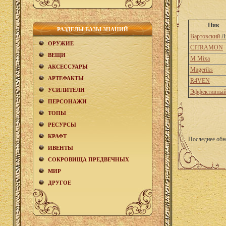
Ник
РАЗДЕЛЫ БАЗЫ ЗНАНИЙ
Вартовский
Л
ОРУЖИЕ
CITRAMON
ВЕЩИ
M Mixa
АКCЕСCУАРЫ
Mageriks
АРТЕФАКТЫ
R4VEN
УСИЛИТЕЛИ
Эффективны
ПЕРСОНАЖИ
ТОПЫ
РЕСУРСЫ
КРАФТ
Последнее обн
ИВЕНТЫ
СОКРОВИЩА ПРЕДВЕЧНЫХ
МИР
ДРУГОЕ