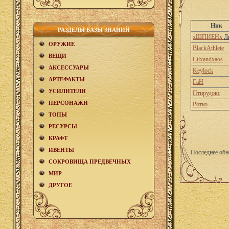
Ник
РАЗДЕЛЫ БАЗЫ ЗНАНИЙ
хШПИЕНх
Л
ОРУЖИЕ
BlackAthlete
ВЕЩИ
Ctixandxaos
АКCЕСCУАРЫ
Keylock
АРТЕФАКТЫ
ГаН
УСИЛИТЕЛИ
Птирудокс
ПЕРСОНАЖИ
Ротко
ТОПЫ
РЕСУРСЫ
КРАФТ
ИВЕНТЫ
Последнее обн
СОКРОВИЩА ПРЕДВЕЧНЫХ
МИР
ДРУГОЕ