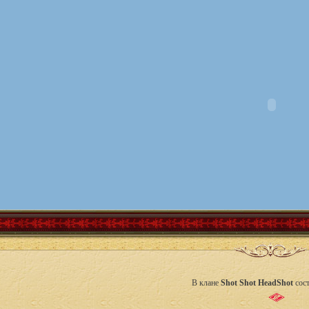
В клане
Shot Shot HeadShot
сост