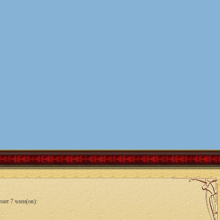
оит 7 член(ов):