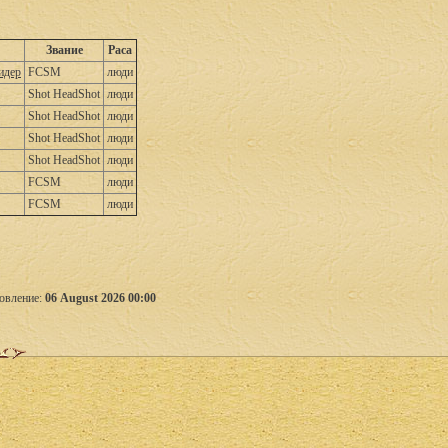
Звание
Раса
идер
FCSM
люди
Shot HeadShot
люди
Shot HeadShot
люди
Shot HeadShot
люди
Shot HeadShot
люди
FCSM
люди
FCSM
люди
овление:
06 August 2026 00:00