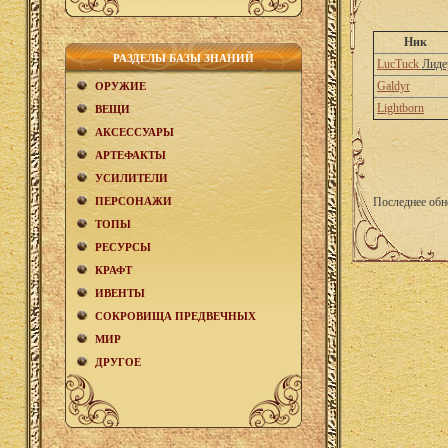
Ник
РАЗДЕЛЫ БАЗЫ ЗНАНИЙ
LucTuck
Лиде
Galdyr
ОРУЖИЕ
Lightborn
ВЕЩИ
АКCЕСCУАРЫ
АРТЕФАКТЫ
УСИЛИТЕЛИ
ПЕРСОНАЖИ
Последнее обн
ТОПЫ
РЕСУРСЫ
КРАФТ
ИВЕНТЫ
СОКРОВИЩА ПРЕДВЕЧНЫХ
МИР
ДРУГОЕ