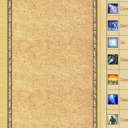
Стру
Теку
Ток
Точн
Тряс
Ураг
Устал