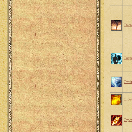
Смер
Соср
Стой
Стре
Стрел