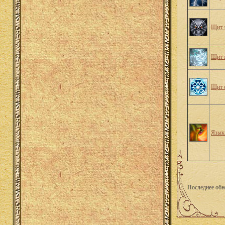
Щит 
Щит 
Щит 
Язык
Последнее обн