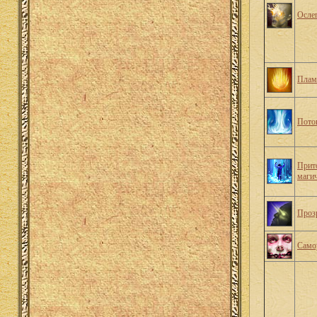
Осле
Плам
Пото
Прит
магич
Проз
Само