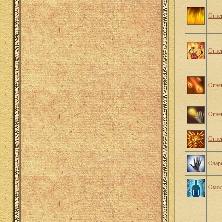
Огнен
Огне
Огне
Огне
Огне
Озар
Омол