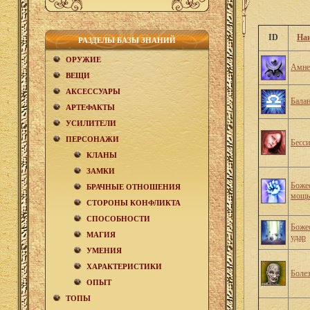
ID
На
РАЗДЕЛЫ БАЗЫ ЗНАНИЙ
ОРУЖИЕ
Амне
ВЕЩИ
АКCЕСCУАРЫ
Бала
АРТЕФАКТЫ
УСИЛИТЕЛИ
ПЕРСОНАЖИ
Бесс
КЛАНЫ
ЗАМКИ
Боже
БРАЧНЫЕ ОТНОШЕНИЯ
мощь
CТОРОНЫ КОНФЛИКТА
СПОСОБНОСТИ
Боже
МАГИЯ
удар
УМЕНИЯ
ХАРАКТЕРИСТИКИ
Боле
ОПЫТ
ТОПЫ