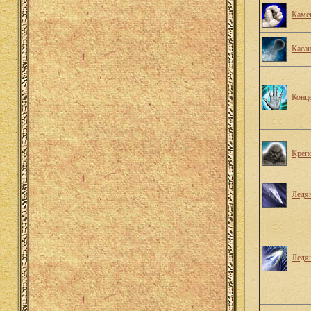
Каме
Касан
Конц
Крепо
Ледян
Ледя