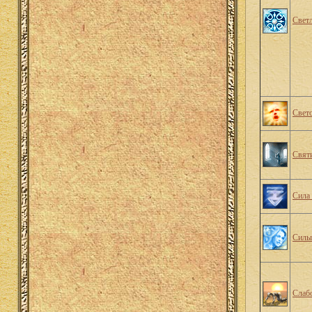
Светл
Свет
Свят
Сила
Силы
Слаб