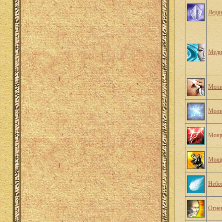
Ледя
Меди
Моли
Молн
Мощь
Мощь
Небе
Огнен