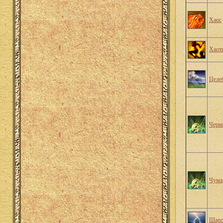
Хаос
Хаот
Целе
Черн
Чума
Шаро