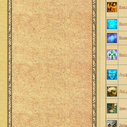
Влас
Возд
Волн
Восс
Дух 
Дух 
Заме
Заст