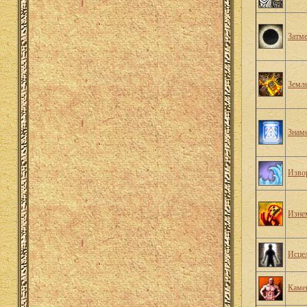
Затм
Земл
Знам
Изво
Изне
Исце
Каме