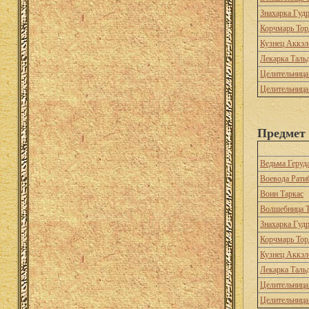
Знахарка Гуд
Корчмарь Тор
Кузнец Аккэл
Лекарка Таль
Целительница
Целительница
Предмет 
Ведьма Геруд
Воевода Рати
Воин Таркас
Волшебница Т
Знахарка Гуд
Корчмарь Тор
Кузнец Аккэл
Лекарка Таль
Целительница
Целительница