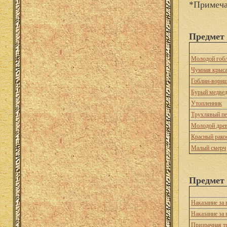
*Примеча
Предмет 
Молодой гоб
Чумная крыс
Гоблин-вори
Бурый медве
Утопленник
Трухлявый пе
Молодой дре
Красный рако
Малый смерч
Предмет 
Наказание за 
Наказание за
Призрачная т