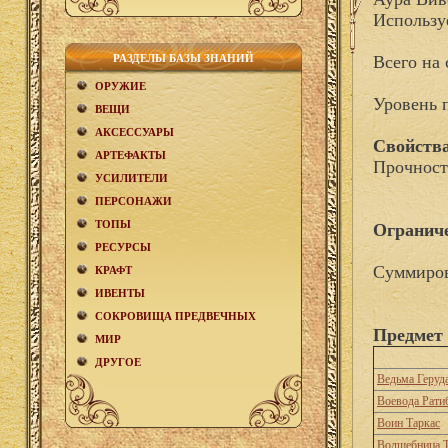
Использу
РАЗДЕЛЫ БАЗЫ ЗНАНИЙ
Всего на 
ОРУЖИЕ
Уровень 
ВЕЩИ
АКCЕСCУАРЫ
Свойства
АРТЕФАКТЫ
Прочност
УСИЛИТЕЛИ
ПЕРСОНАЖИ
ТОПЫ
Огранич
РЕСУРСЫ
Суммиров
КРАФТ
ИВЕНТЫ
СОКРОВИЩА ПРЕДВЕЧНЫХ
Предмет 
МИР
ДРУГОЕ
Ведьма Геруд
Воевода Рати
Воин Таркас
Волшебница Т