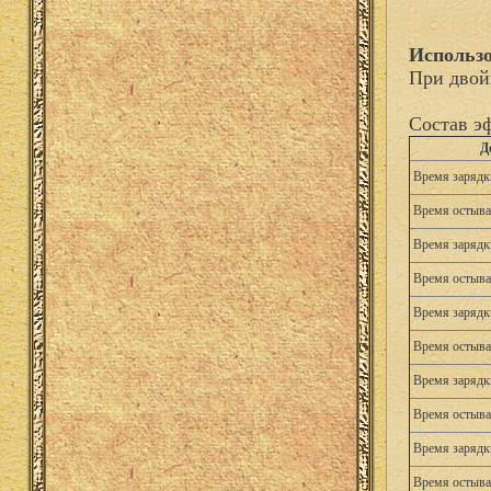
Использо
При двой
Состав э
Д
Время зарядк
Время остыва
Время зарядк
Время остыва
Время зарядк
Время остыва
Время зарядк
Время остыва
Время зарядк
Время остыва