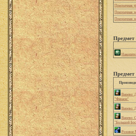
Призрачная т
Призрачная э
Призрачная э
Предмет 
Накопите
Предмет 
Производ
Варево: 
"Фараон"
Варево: 
Варево: 
"Большой Бос
Розовое 