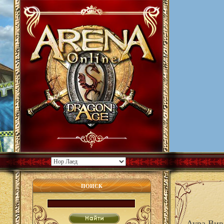
ПОИСК
Аура Вив