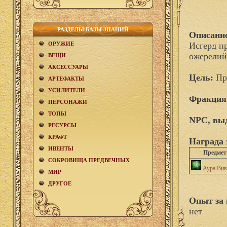
РАЗДЕЛЫ БАЗЫ ЗНАНИЙ
Описани
ОРУЖИЕ
Исгерд п
ожерелий
ВЕЩИ
АКCЕСCУАРЫ
Цель:
Пр
АРТЕФАКТЫ
УСИЛИТЕЛИ
Фракция
ПЕРСОНАЖИ
ТОПЫ
NPC, вы
РЕСУРСЫ
КРАФТ
Награда 
ИВЕНТЫ
Предмет
СОКРОВИЩА ПРЕДВЕЧНЫХ
Аура Вив
МИР
ДРУГОЕ
Опыт за 
нет