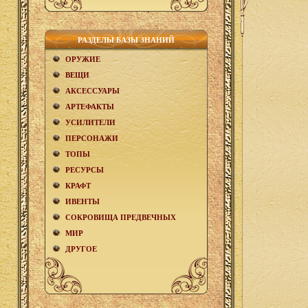
РАЗДЕЛЫ БАЗЫ ЗНАНИЙ
ОРУЖИЕ
ВЕЩИ
АКCЕСCУАРЫ
АРТЕФАКТЫ
УСИЛИТЕЛИ
ПЕРСОНАЖИ
ТОПЫ
РЕСУРСЫ
КРАФТ
ИВЕНТЫ
СОКРОВИЩА ПРЕДВЕЧНЫХ
МИР
ДРУГОЕ