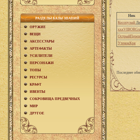
Ник
РАЗДЕЛЫ БАЗЫ ЗНАНИЙ
Косопузый
Ли
ОРУЖИЕ
xxxVIBORGx
ВЕЩИ
ОстрыйПереп
АКCЕСCУАРЫ
УтенокКря
АРТЕФАКТЫ
УСИЛИТЕЛИ
ПЕРСОНАЖИ
ТОПЫ
Последнее обн
РЕСУРСЫ
КРАФТ
ИВЕНТЫ
СОКРОВИЩА ПРЕДВЕЧНЫХ
МИР
ДРУГОЕ