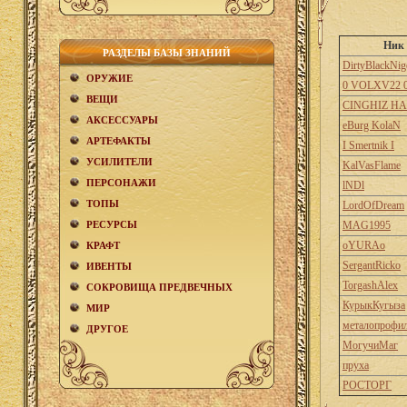
Ник
РАЗДЕЛЫ БАЗЫ ЗНАНИЙ
DirtyBlackNi
ОРУЖИЕ
0 VOLXV22 
ВЕЩИ
CINGHIZ H
АКCЕСCУАРЫ
eBurg KolaN
АРТЕФАКТЫ
I Smertnik I
УСИЛИТЕЛИ
KalVasFlame
ПЕРСОНАЖИ
lNDl
ТОПЫ
LordOfDream
РЕСУРСЫ
MAG1995
oYURAo
КРАФТ
SergantRicko
ИВЕНТЫ
TorgashAlex
СОКРОВИЩА ПРЕДВЕЧНЫХ
КурыкКугыза
МИР
металопрофи
ДРУГОЕ
МогучиМаг
пруха
РОСТОРГ