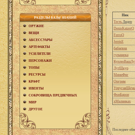
Ник
РАЗДЕЛЫ БАЗЫ ЗНАНИЙ
Тесть
Лидер
ОРУЖИЕ
DenisKaizerQ
ВЕЩИ
FerroQ
АКCЕСCУАРЫ
JerrisE
АРТЕФАКТЫ
бабаевна
УСИЛИТЕЛИ
гульнарка
ПЕРСОНАЖИ
КуплюВашЛу
ТОПЫ
ЛутШкур
РЕСУРСЫ
МиниФиг
Оргрим
КРАФТ
УпругаяЩечк
ИВЕНТЫ
ФонБарон
СОКРОВИЩА ПРЕДВЕЧНЫХ
хМалинках
МИР
ДРУГОЕ
Последнее обн