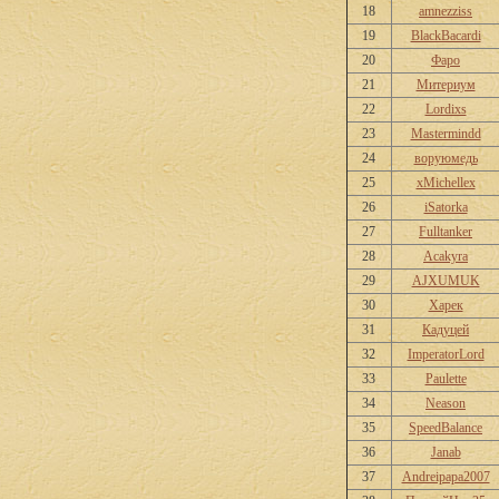
18
amnezziss
19
BlackBacardi
20
Фаро
21
Митериум
22
Lordixs
23
Mastermindd
24
воруюмедь
25
xMichellex
26
iSatorka
27
Fulltanker
28
Acakyra
29
AJXUMUK
30
Харек
31
Кадуцей
32
ImperatorLord
33
Paulette
34
Neason
35
SpeedBalance
36
Janab
37
Andreipapa2007