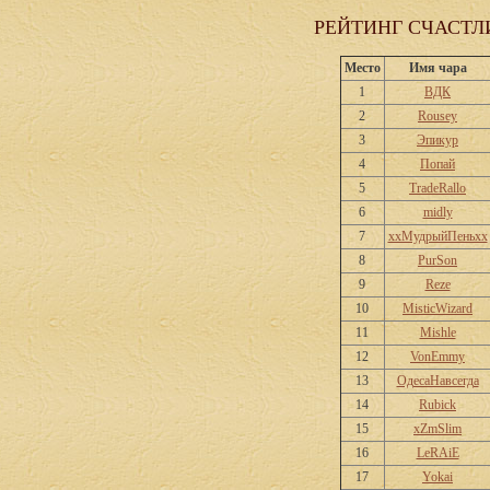
РЕЙТИНГ СЧАСТЛ
Место
Имя чара
1
ВДК
2
Rousey
3
Эпикур
4
Попай
5
TradeRallo
6
midly
7
ххМудрыйПеньхх
8
PurSon
9
Reze
10
MisticWizard
11
Mishle
12
VonEmmy
13
ОдесаНавсегда
14
Rubick
15
xZmSlim
16
LeRAiE
17
Yokai