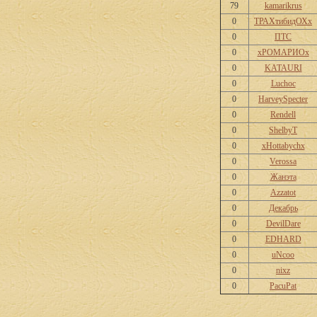
79
kamarikrus
0
ТРАХтибидОХх
0
ПТС
0
хРОМАРИОх
0
KATAURI
0
Luchoc
0
HarveySpecter
0
Rendell
0
ShelbyT
0
xHottabychx
0
Verossa
0
Жанэта
0
Azzatot
0
Декабрь
0
DevilDare
0
EDHARD
0
uNcoo
0
nixz
0
PacuPat