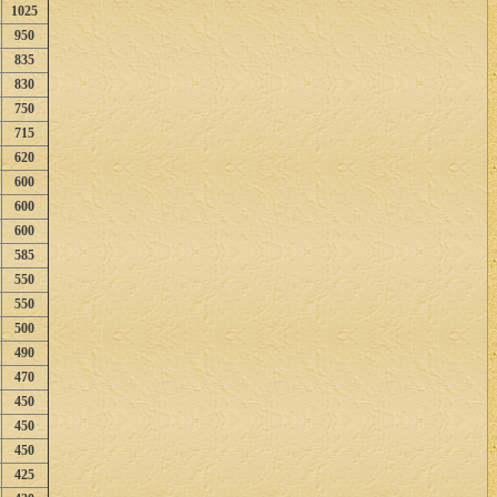
1025
950
835
830
750
715
620
600
600
600
585
550
550
500
490
470
450
450
450
425