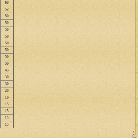
60
52
50
50
50
50
50
50
50
50
45
30
30
20
16
15
15
15
15