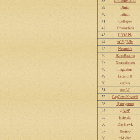
38
ПлохойНик25
39
Diniar
40
hattabii
41
CoIIapse
42
УтенокКря
43
ЦЭЗАРЬ
44
хСУДЬЯх
45
Nesquick
46
ЖезлВласти
47
ХеллиБатон
48
magustorr
49
EscanorR
50
хасбик
51
магАС
52
СадСемиКамней
53
Цэнтурион
54
ДАЭР
55
Heierdal
56
DayHawk
57
Вилюр
58
xMidlix