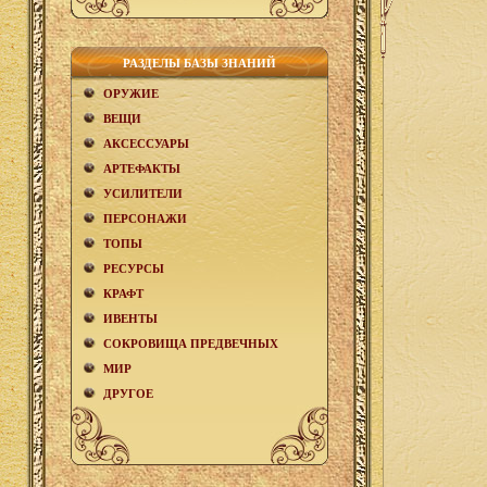
РАЗДЕЛЫ БАЗЫ ЗНАНИЙ
ОРУЖИЕ
ВЕЩИ
АКCЕСCУАРЫ
АРТЕФАКТЫ
УСИЛИТЕЛИ
ПЕРСОНАЖИ
ТОПЫ
РЕСУРСЫ
КРАФТ
ИВЕНТЫ
СОКРОВИЩА ПРЕДВЕЧНЫХ
МИР
ДРУГОЕ