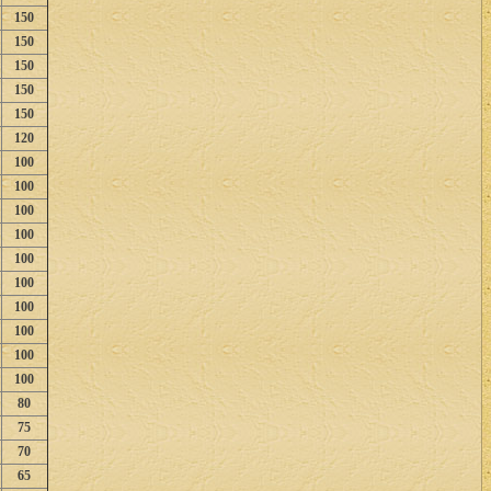
150
150
150
150
150
120
100
100
100
100
100
100
100
100
100
100
80
75
70
65