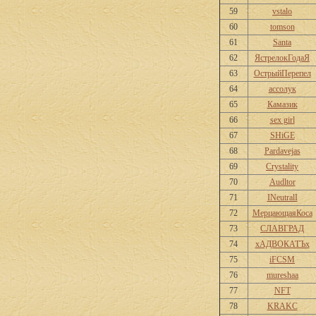
59
vstalo
60
tomson
61
Santa
62
ЯстрелокГодаЯ
63
ОстрыйПерепел
64
ассолук
65
Камазик
66
sex girl
67
SHiGE
68
Pardavejas
69
Crystality
70
Audltor
71
INeutralI
72
МерцающаяКоса
73
СЛАВГРАД
74
хАДВОКАТЪх
75
iFCSM
76
mureshaa
77
NFT
78
KRAKC