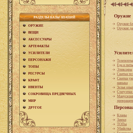
Оружие
РАЗДЕЛЫ БАЗЫ ЗНАНИЙ
Оружие бл
ОРУЖИЕ
Оружие да
ВЕЩИ
АКCЕСCУАРЫ
АРТЕФАКТЫ
Усилите
УСИЛИТЕЛИ
ПЕРСОНАЖИ
Телепорты
Еда и пить
ТОПЫ
Эликсиры
РЕСУРСЫ
Свитки те
Свитки ум
КРАФТ
навыка
ИВЕНТЫ
Зелья опы
Статуэтки
СОКРОВИЩА ПРЕДВЕЧНЫХ
Манускри
превращен
МИР
Персона
ДРУГОЕ
Кланы
Замки
ТОПы
Убийства