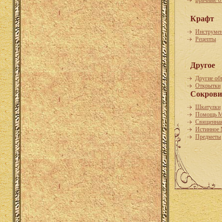
Брачные о
Крафт
Инструме
Рецепты
Другое
Другие об
Открытки
Сокрови
Шкатулки
Помощь М
Священная
Истинное
Предметы