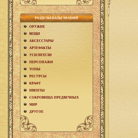
РАЗДЕЛЫ БАЗЫ ЗНАНИЙ
ОРУЖИЕ
ВЕЩИ
АКCЕСCУАРЫ
АРТЕФАКТЫ
УСИЛИТЕЛИ
ПЕРСОНАЖИ
ТОПЫ
РЕСУРСЫ
КРАФТ
ИВЕНТЫ
СОКРОВИЩА ПРЕДВЕЧНЫХ
МИР
ДРУГОЕ