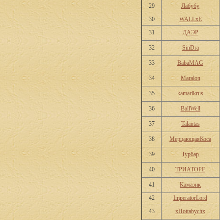
29
Лабубу
30
WALLxE
31
ДАЭР
32
SinDra
33
BabaMAG
34
Maralon
35
kamarikrus
36
BallWell
37
Talantas
38
МерцающаяКоса
39
Турбар
40
ТРИАТОРЕ
41
Камазик
42
ImperatorLord
43
xHottabychx