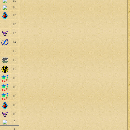
19
18
16
16
15
14
12
12
12
10
10
10
10
10
9
8