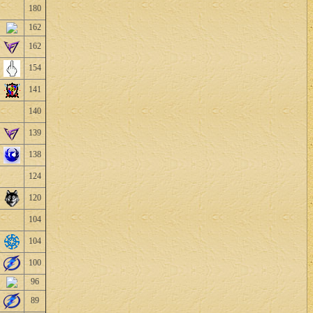
180
162
162
154
141
140
139
138
124
120
104
104
100
96
89