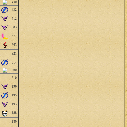
450
432
412
383
372
363
321
314
260
210
196
195
193
188
180