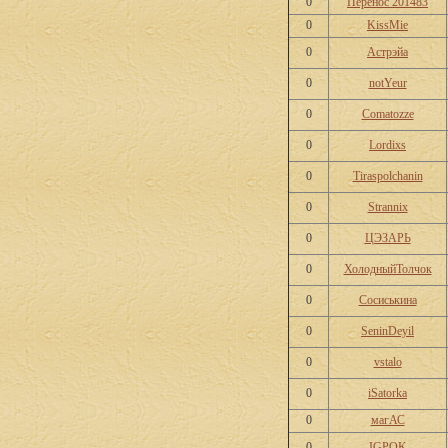
0
Перенос 201483
0
KissMie
0
Астрэйа
0
notYeur
0
Comatozze
0
Lordixs
0
Tiraspolchanin
0
Strannix
0
ЦЭЗАРЬ
0
ХолодныйТолчок
0
Сосиськина
0
SeninDeyil
0
vstalo
0
iSatorka
0
магАС
0
IGPOK