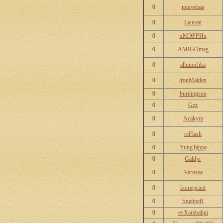
0
mureshaa
0
Laureat
0
хМЭРРИх
0
AMIGOmag
0
alhimichka
0
lronMaiden
0
burningsun
0
Gzz
0
Acakyra
0
reFlash
0
YungTappa
0
Galdyr
0
Verossa
0
komepcant
0
SnaiipeR
0
evXarabaligi