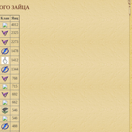
ОГО ЗАЙЦА
Клан
Яиц
4012
2325
2273
1478
1412
1344
768
715
692
662
546
546
488