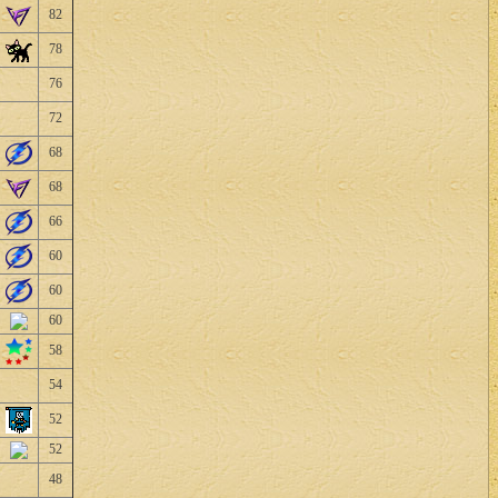
82
78
76
72
68
68
66
60
60
60
58
54
52
52
48