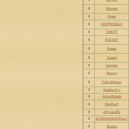
0
Моллис
0
Рецио
0
ХИТРЮЛЬКА
0
TDKDT
0
HALK97
0
Ханжа
0
Azzatot
0
circrama
0
Rousey
0
FobosDeimos
0
SkladnoyLyi
0
JeSuisMalade
0
ZloyKurT
0
хМуравеЙх
0
вОлШеБнИкИлЮшА
0
Bezirka