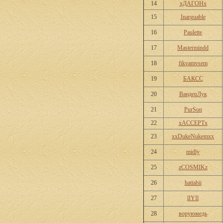
14
хДАГОНх
15
Inarguable
16
Paulette
17
Mastermindd
18
fikvamvsem
19
БАКСС
20
ВандерЛук
21
PurSon
22
xACCEPTx
23
xxDukeNukemxx
24
midly
25
zCOSMIKz
26
hattabii
27
lIYIl
28
воруюмедь