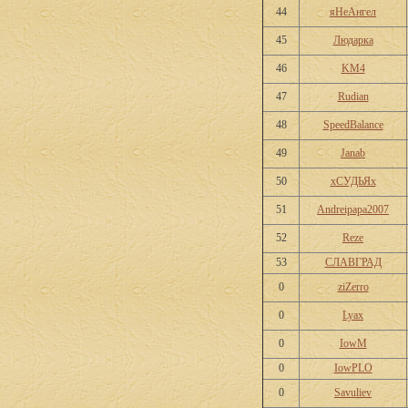
44
яНеАнгел
45
Людарка
46
KM4
47
Rudian
48
SpeedBalance
49
Janab
50
хСУДЬЯх
51
Andreipapa2007
52
Reze
53
СЛАВГРАД
0
ziZerro
0
Lyax
0
IowM
0
IowPLO
0
Savuliev