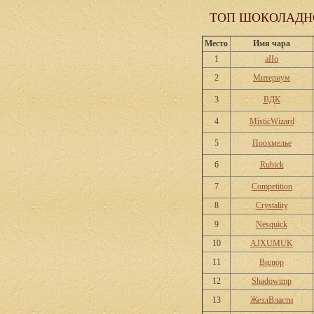
ТОП ШОКОЛАДН
Место
Имя чара
1
aIIo
2
Митериум
3
ВДК
4
MisticWizard
5
Поохмелье
6
Rubick
7
Competition
8
Crystality
9
Nesquick
10
AJXUMUK
11
Вилюр
12
Shadowimp
13
ЖезлВласти