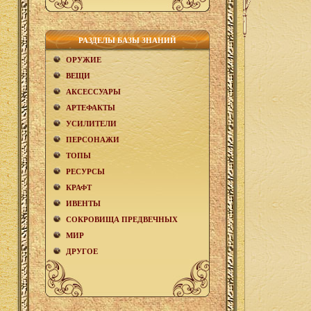
РАЗДЕЛЫ БАЗЫ ЗНАНИЙ
ОРУЖИЕ
ВЕЩИ
АКCЕСCУАРЫ
АРТЕФАКТЫ
УСИЛИТЕЛИ
ПЕРСОНАЖИ
ТОПЫ
РЕСУРСЫ
КРАФТ
ИВЕНТЫ
СОКРОВИЩА ПРЕДВЕЧНЫХ
МИР
ДРУГОЕ